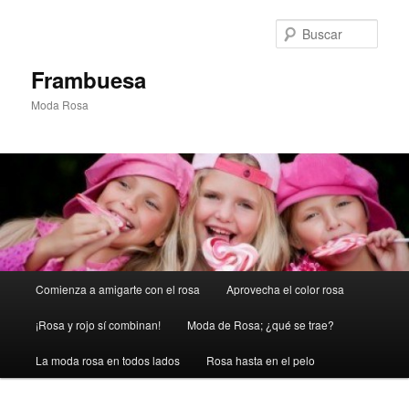
Ir
Ir
al
al
Busc
contenido
contenido
principal
secundario
Frambuesa
Moda Rosa
Menú
Comienza a amigarte con el rosa
Aprovecha el color rosa
principal
¡Rosa y rojo sí combinan!
Moda de Rosa; ¿qué se trae?
La moda rosa en todos lados
Rosa hasta en el pelo