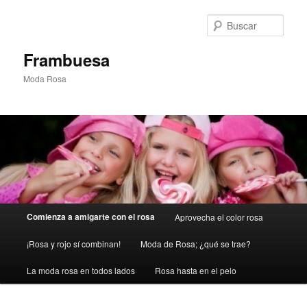
Ir
al
Busc
contenido
principal
Frambuesa
Moda Rosa
Menú
Comienza a amigarte con el rosa
Aprovecha el color rosa
principal
¡Rosa y rojo sí combinan!
Moda de Rosa; ¿qué se trae?
La moda rosa en todos lados
Rosa hasta en el pelo