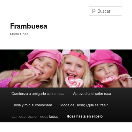
Ir
al
Busc
contenido
principal
Frambuesa
Moda Rosa
Menú
Comienza a amigarte con el rosa
Aprovecha el color rosa
principal
¡Rosa y rojo sí combinan!
Moda de Rosa; ¿qué se trae?
Rosa hasta en el pelo
La moda rosa en todos lados