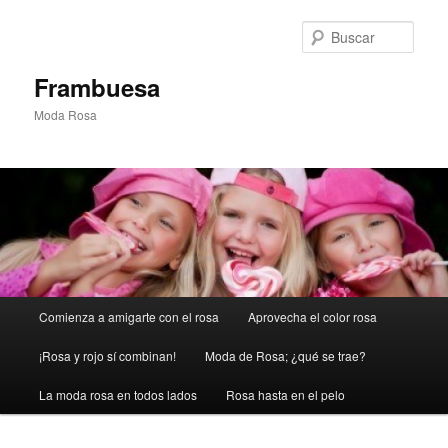
Ir
Ir
al
al
Busc
contenido
contenido
principal
secundario
Frambuesa
Moda Rosa
Menú
Comienza a amigarte con el rosa
Aprovecha el color rosa
principal
¡Rosa y rojo sí combinan!
Moda de Rosa; ¿qué se trae?
La moda rosa en todos lados
Rosa hasta en el pelo