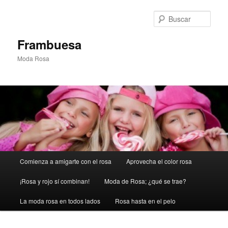
Ir
al
Busc
contenido
principal
Frambuesa
Moda Rosa
Menú
Comienza a amigarte con el rosa
Aprovecha el color rosa
principal
¡Rosa y rojo sí combinan!
Moda de Rosa; ¿qué se trae?
La moda rosa en todos lados
Rosa hasta en el pelo